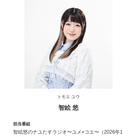
トモエ ユウ
智絵 悠
担当番組
智絵悠のナユたすラジオ〜ユメ×コエ〜（2026年1